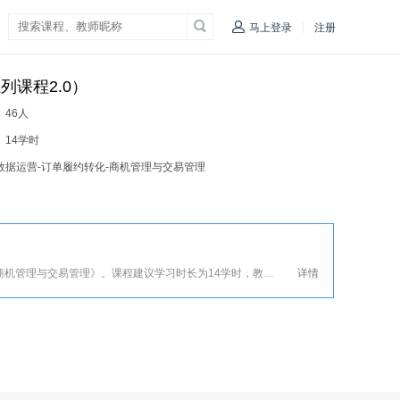
|
马上登录
注册
课程2.0）
：
46人
：
14学时
-数据运营-订单履约转化-商机管理与交易管理
阿里巴巴“百城千校-百万英才”系列课程之《商机管理与交易管理》。课程建议学习时长为14学时，教师在线服务为期3个月。在学习期间，学生可在教师引导下进行跨境电商初级与三级人才认证考证。
详情