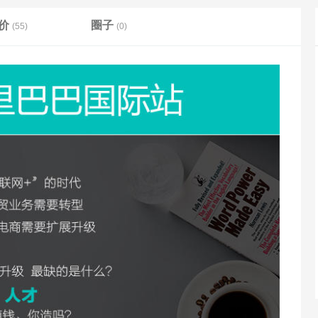
价
圈子
(55)
(0)