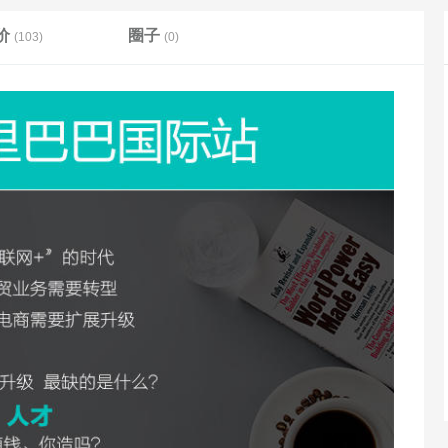
价
圈子
(103)
(0)