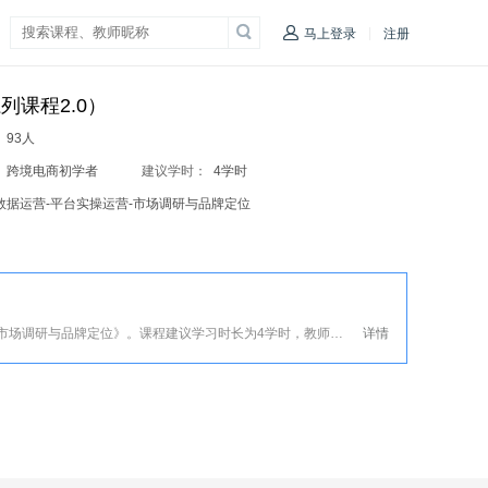
|
马上登录
注册
课程2.0）
：
93人
：
跨境电商初学者
建议学时：
4学时
-数据运营-平台实操运营-市场调研与品牌定位
阿里巴巴“百城千校-百万英才”系列课程之《 市场调研与品牌定位》。课程建议学习时长为4学时，教师在线服务为期3个月。在学习期间，学生可在教师引导下进行跨境电商初级与三级人才认证考证。
详情